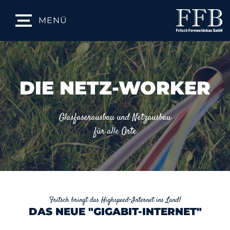
MENÜ
DIE NETZ-WORKER
Glasfaserausbau und Netzausbau
für alle Orte
Fritsch bringt das Highspeed-Internet ins Land!
DAS NEUE "GIGABIT-INTERNET"